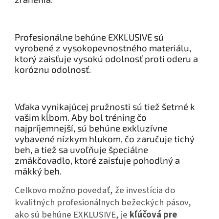
Profesionálne behúne EXKLUSIVE sú
vyrobené z vysokopevnostného materiálu,
ktorý zaisťuje vysokú odolnosť proti oderu a
koróznu odolnosť.
Vďaka vynikajúcej pružnosti sú tiež šetrné k
vašim kĺbom. Aby bol tréning čo
najpríjemnejší, sú behúne exkluzívne
vybavené nízkym hlukom, čo zaručuje tichý
beh, a tiež sa uvoľňuje špeciálne
zmäkčovadlo, ktoré zaisťuje pohodlný a
mäkký beh.
Celkovo možno povedať, že investícia do
kvalitných profesionálnych bežeckých pásov,
ako sú behúne EXKLUSIVE, je
kľúčová pre