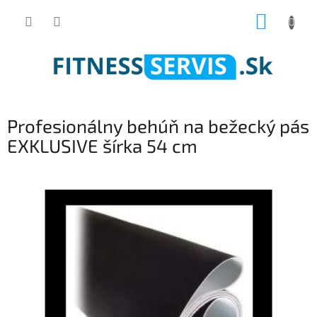
Prejsť
NÁKUP
na
obsah
KOŠÍK
Profesionálny behúň na bežecký pás
EXKLUSIVE šírka 54 cm