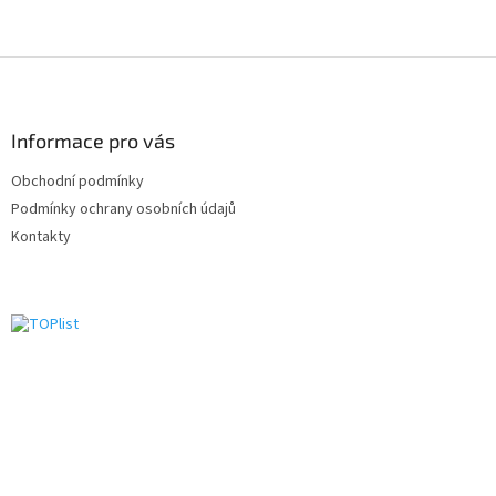
Z
á
p
ä
Informace pro vás
t
Obchodní podmínky
i
Podmínky ochrany osobních údajů
e
Kontakty