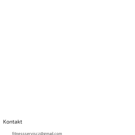
Kontakt
fitnessserviscz
@
gmail.com