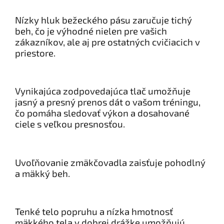
Nízky hluk bežeckého pásu zaručuje tichý
beh, čo je výhodné nielen pre vašich
zákazníkov, ale aj pre ostatných cvičiacich v
priestore.
Vynikajúca zodpovedajúca tlač umožňuje
jasný a presný prenos dát o vašom tréningu,
čo pomáha sledovať výkon a dosahované
ciele s veľkou presnosťou.
Uvoľňovanie zmäkčovadla zaisťuje pohodlný
a mäkký beh.
Tenké telo popruhu a nízka hmotnosť
mäkkého tela v dobrej drážke umožňujú