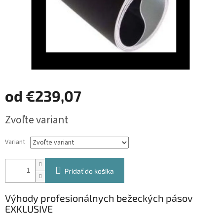
od
€239,07
Jednotková
Zvoľte variant
cena:
Variant
Pridať do košíka
Výhody profesionálnych bežeckých pásov
EXKLUSIVE