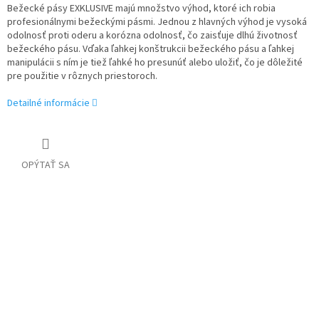
Bežecké pásy EXKLUSIVE majú množstvo výhod, ktoré ich robia
profesionálnymi bežeckými pásmi. Jednou z hlavných výhod je vysoká
odolnosť proti oderu a korózna odolnosť, čo zaisťuje dlhú životnosť
bežeckého pásu. Vďaka ľahkej konštrukcii bežeckého pásu a ľahkej
manipulácii s ním je tiež ľahké ho presunúť alebo uložiť, čo je dôležité
pre použitie v rôznych priestoroch.
Detailné informácie
OPÝTAŤ SA