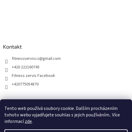
Kontakt
fitnessserviscz
@
gmail.com
+420 222160745
Fitness servis Facebook
+420775054870
Fitness Servis.cz
Fitness Service.COM
Fitness Servis .SK
Tento web používá soubory cookie. Dalším procházením
Fitnesz Szolgaltatas.HU
Service Fitness.DE
Obsuga Fitness.PL
tohoto webu vyjadřujete souhlas s jejich používáním.. Více
informací
zde
.
✕
💬 Nanašli jste rozměr?