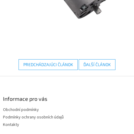
PREDCHÁDZAJÚCI ČLÁNOK
ĎALŠÍ ČLÁNOK
Z
á
p
ä
Informace pro vás
t
Obchodní podmínky
i
Podmínky ochrany osobních údajů
e
Kontakty