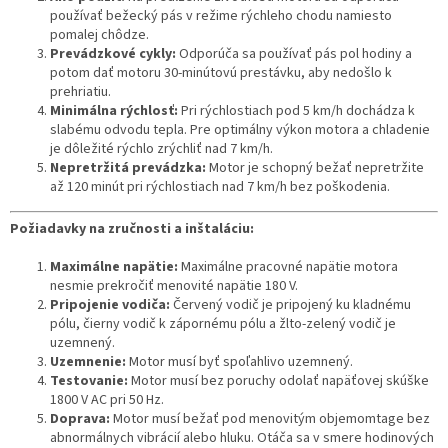
používať bežecký pás v režime rýchleho chodu namiesto
pomalej chôdze.
Prevádzkové cykly:
Odporúča sa používať pás pol hodiny a
potom dať motoru 30-minútovú prestávku, aby nedošlo k
prehriatiu.
Minimálna rýchlosť:
Pri rýchlostiach pod 5 km/h dochádza k
slabému odvodu tepla. Pre optimálny výkon motora a chladenie
je dôležité rýchlo zrýchliť nad 7 km/h.
Nepretržitá prevádzka:
Motor je schopný bežať nepretržite
až 120 minút pri rýchlostiach nad 7 km/h bez poškodenia.
Požiadavky na zručnosti a inštaláciu:
Maximálne napätie:
Maximálne pracovné napätie motora
nesmie prekročiť menovité napätie 180 V.
Pripojenie vodiča:
Červený vodič je pripojený ku kladnému
pólu, čierny vodič k zápornému pólu a žlto-zelený vodič je
uzemnený.
Uzemnenie:
Motor musí byť spoľahlivo uzemnený.
Testovanie:
Motor musí bez poruchy odolať napäťovej skúške
1800 V AC pri 50 Hz.
Doprava:
Motor musí bežať pod menovitým objemomtage bez
abnormálnych vibrácií alebo hluku. Otáča sa v smere hodinových