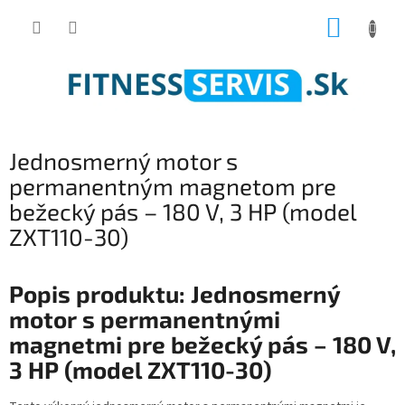
Prejsť
NÁKUP
na
obsah
KOŠÍK
Jednosmerný motor s
permanentným magnetom pre
bežecký pás – 180 V, 3 HP (model
ZXT110-30)
Popis produktu: Jednosmerný
motor s permanentnými
magnetmi pre bežecký pás – 180 V,
3 HP (model ZXT110-30)