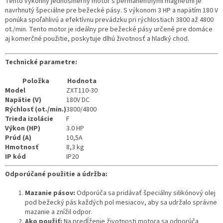
Tento výkonný jednosmerný motor s permanentnými magnetmi je
navrhnutý špeciálne pre bežecké pásy. S výkonom 3 HP a napätím 180 V
ponúka spoľahlivú a efektívnu prevádzku pri rýchlostiach 3800 až 4800
ot./min. Tento motor je ideálny pre bežecké pásy určené pre domáce
aj komerčné použitie, poskytuje dlhú životnosť a hladký chod.
Technické parametre:
Položka
Hodnota
Model
ZXT110-30
Napätie (V)
180V DC
Rýchlosť (ot./min.)
3800/4800
Trieda izolácie
F
Výkon (HP)
3.0 HP
Prúd (A)
10,5A
Hmotnosť
8,3 kg
IP kód
IP20
Odporúčané použitie a údržba:
Mazanie pásov:
Odporúča sa pridávať špeciálny silikónový olej
pod bežecký pás každých pol mesiacov, aby sa udržalo správne
mazanie a znížil odpor.
Ako použiť:
Na predĺženie životnosti motora sa odporúča